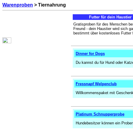
Warenproben
> Tiernahrung
Futter für dein Haustier
Gratisproben für des Menschen be
Freund - dein Haustier wird sich g
bestimmt über kostenloses Futter 
Dinner for Dogs
Du kannst du für Hund oder Katze
Fressnapf Welpenclub
Willkommenspaket mit Geschenk, F
Platinum Schnupperprobe
Hundebesitzer können ein Proben