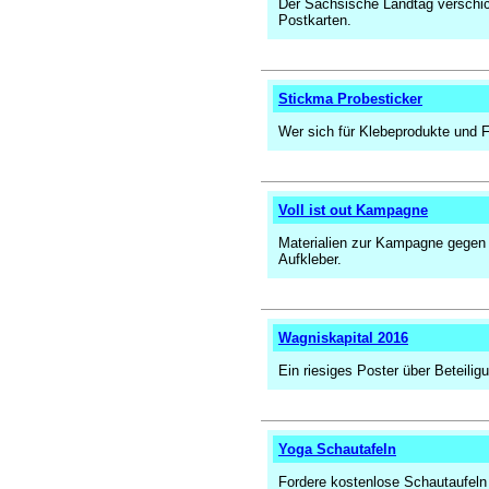
Der Sächsische Landtag verschi
Postkarten.
Stickma Probesticker
Wer sich für Klebeprodukte und Fo
Voll ist out Kampagne
Materialien zur Kampagne gegen 
Aufkleber.
Wagniskapital 2016
Ein riesiges Poster über Beteili
Yoga Schautafeln
Fordere kostenlose Schautaufeln