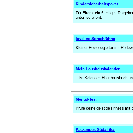
Kindersicherheitspaket
Für Eltern: ein 5-teiliges Ratge
unten scrollen).
loveline Sprachführer
Kleiner Reisebegleiter mit Redew
Mein Haushaltskalender
...ist Kalender, Haushaltsbuch u
Mental-Test
Prüfe deine geistige Fitness mit
Packendes Südafrika!