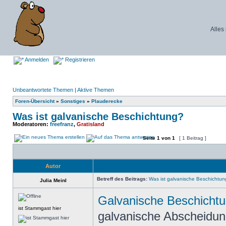
Alles
Anmelden
Registrieren
Unbeantwortete Themen
|
Aktive Themen
Foren-Übersicht
»
Sonstiges
»
Plauderecke
Was ist galvanische Beschichtung?
Moderatoren:
freefranz
,
Gratisland
Seite
1
von
1
[ 1 Beitrag ]
Autor
Betreff des Beitrags:
Was ist galvanische Beschichtu
Julia Meinl
Galvanische Beschicht
ist Stammgast hier
galvanische Abscheidung