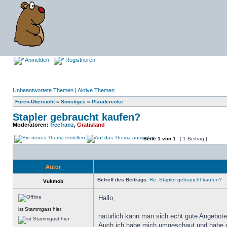
Anmelden
Registrieren
Unbeantwortete Themen
|
Aktive Themen
Foren-Übersicht
»
Sonstiges
»
Plauderecke
Stapler gebraucht kaufen?
Moderatoren:
freefranz
,
Gratisland
Seite
1
von
1
[ 1 Beitrag ]
Autor
Betreff des Beitrags:
Re: Stapler gebraucht kaufen?
Vukmob
Hallo,
ist Stammgast hier
natürlich kann man sich echt gute Angebote 
Auch ich habe mich umgeschaut und habe da