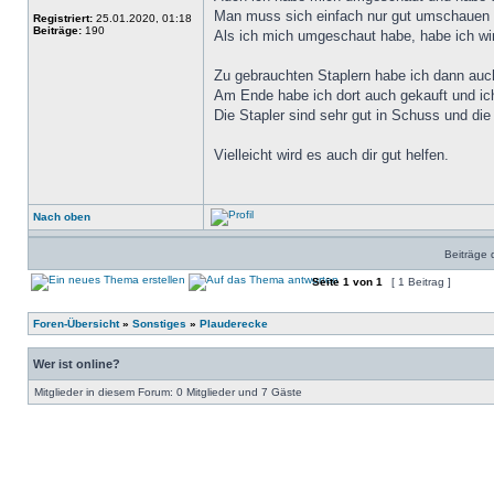
Man muss sich einfach nur gut umschauen 
Registriert:
25.01.2020, 01:18
Beiträge:
190
Als ich mich umgeschaut habe, habe ich wir
Zu gebrauchten Staplern habe ich dann auch
Am Ende habe ich dort auch gekauft und ich
Die Stapler sind sehr gut in Schuss und die
Vielleicht wird es auch dir gut helfen.
Nach oben
Beiträge 
Seite
1
von
1
[ 1 Beitrag ]
Foren-Übersicht
»
Sonstiges
»
Plauderecke
Wer ist online?
Mitglieder in diesem Forum: 0 Mitglieder und 7 Gäste