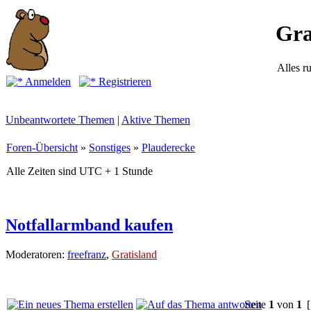
Gra
Alles r
Anmelden
Registrieren
Unbeantwortete Themen
|
Aktive Themen
Foren-Übersicht
»
Sonstiges
»
Plauderecke
Alle Zeiten sind UTC + 1 Stunde
Notfallarmband kaufen
Moderatoren:
freefranz
,
Gratisland
Seite
1
von
1
[