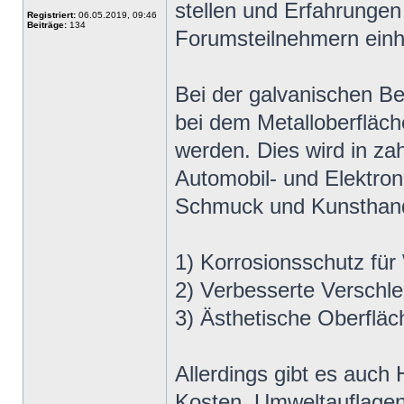
stellen und Erfahrunge
Registriert:
06.05.2019, 09:46
Beiträge:
134
Forumsteilnehmern einh
Bei der galvanischen Be
bei dem Metalloberfläc
werden. Dies wird in za
Automobil- und Elektron
Schmuck und Kunsthandw
1) Korrosionsschutz für
2) Verbesserte Verschlei
3) Ästhetische Oberflä
Allerdings gibt es auch
Kosten, Umweltauflagen