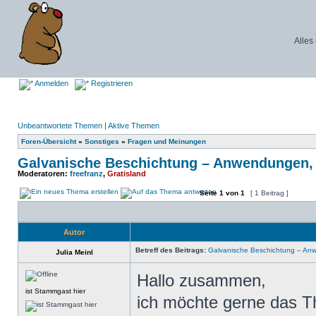
Alles
Anmelden
Registrieren
Unbeantwortete Themen
|
Aktive Themen
Foren-Übersicht
»
Sonstiges
»
Fragen und Meinungen
Galvanische Beschichtung – Anwendungen,
Moderatoren:
freefranz
,
Gratisland
Seite
1
von
1
[ 1 Beitrag ]
Autor
Betreff des Beitrags:
Galvanische Beschichtung – An
Julia Meinl
Hallo zusammen,
ist Stammgast hier
ich möchte gerne das