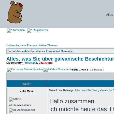
Alles
Anmelden
Registrieren
Unbeantwortete Themen
|
Aktive Themen
Foren-Übersicht
»
Sonstiges
»
Fragen und Meinungen
Alles, was Sie über galvanische Beschicht
Moderatoren:
freefranz
,
Gratisland
Seite
1
von
1
[ 1 Beitrag ]
Autor
Betreff des Beitrags:
Alles, was Sie über galvanische
Julia Meinl
Hallo zusammen,
ist Stammgast hier
ich möchte heute das 