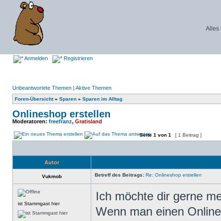
Alles
Anmelden
Registrieren
Unbeantwortete Themen
|
Aktive Themen
Foren-Übersicht
»
Sparen
»
Sparen im Alltag
Onlineshop erstellen
Moderatoren:
freefranz
,
Gratisland
Seite
1
von
1
[ 1 Beitrag ]
Autor
Betreff des Beitrags:
Re: Onlineshop erstellen
Vukmob
Ich möchte dir gerne m
ist Stammgast hier
Wenn man einen Onlinesh