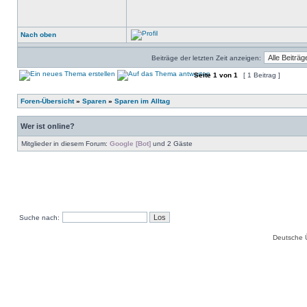
Nach oben
Beiträge der letzten Zeit anzeigen:
Seite
1
von
1
[ 1 Beitrag ]
Foren-Übersicht
»
Sparen
»
Sparen im Alltag
Wer ist online?
Mitglieder in diesem Forum:
Google [Bot]
und 2 Gäste
Suche nach:
Deutsche 