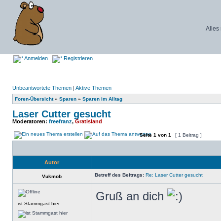
Alles
Anmelden
Registrieren
Unbeantwortete Themen
|
Aktive Themen
Foren-Übersicht
»
Sparen
»
Sparen im Alltag
Laser Cutter gesucht
Moderatoren:
freefranz
,
Gratisland
Seite
1
von
1
[ 1 Beitrag ]
Autor
Betreff des Beitrags:
Re: Laser Cutter gesucht
Vukmob
Gruß an dich
ist Stammgast hier