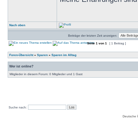
Nach oben
Beiträge der letzten Zeit anzeigen:
Seite
1
von
1
[ 1 Beitrag ]
Foren-Übersicht
»
Sparen
»
Sparen im Alltag
Wer ist online?
Mitglieder in diesem Forum: 0 Mitglieder und 1 Gast
Suche nach:
Deutsche 