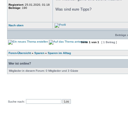
Registriert:
25.01.2020, 01:18
Beiträge:
190
Was sind eure Tipps?
Nach oben
Beiträge 
Seite
1
von
1
[ 1 Beitrag ]
Foren-Übersicht
»
Sparen
»
Sparen im Alltag
Wer ist online?
Mitglieder in diesem Forum: 0 Mitglieder und 3 Gäste
Suche nach: