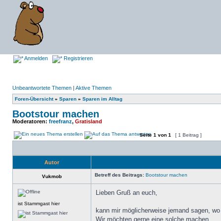
Anmelden
Registrieren
Unbeantwortete Themen
|
Aktive Themen
Foren-Übersicht
»
Sparen
»
Sparen im Alltag
Bootstour machen
Moderatoren:
freefranz
,
Gratisland
Seite
1
von
1
[ 1 Beitrag ]
Autor
Betreff des Beitrags:
Bootstour machen
Vukmob
Lieben Gruß an euch,
ist Stammgast hier
kann mir möglicherweise jemand sagen, wo
Wir möchten gerne eine solche machen.