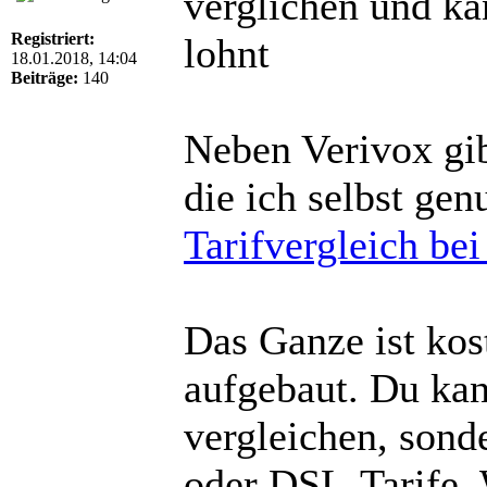
verglichen und kan
Registriert:
lohnt
18.01.2018, 14:04
Beiträge:
140
Neben Verivox gib
die ich selbst gen
Tarifvergleich b
Das Ganze ist kos
aufgebaut. Du kan
vergleichen, sond
oder DSL-Tarife. 