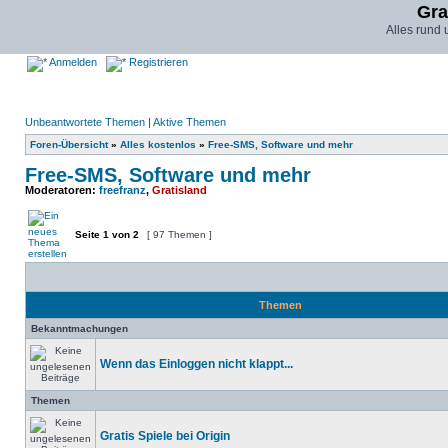
Gra
Alles rund
Anmelden
Registrieren
Unbeantwortete Themen
|
Aktive Themen
Foren-Übersicht
»
Alles kostenlos
»
Free-SMS, Software und mehr
Free-SMS, Software und mehr
Moderatoren:
freefranz
,
Gratisland
Seite
1
von
2
[ 97 Themen ]
Themen
Bekanntmachungen
Wenn das Einloggen nicht klappt...
Themen
Gratis Spiele bei Origin