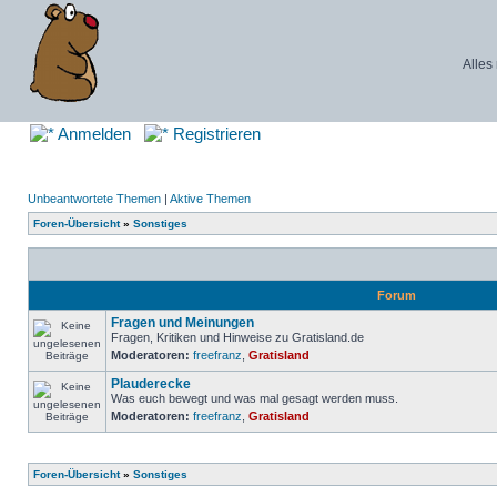
Alles
Anmelden
Registrieren
Unbeantwortete Themen
|
Aktive Themen
Foren-Übersicht
»
Sonstiges
Forum
Fragen und Meinungen
Fragen, Kritiken und Hinweise zu Gratisland.de
Moderatoren:
freefranz
,
Gratisland
Plauderecke
Was euch bewegt und was mal gesagt werden muss.
Moderatoren:
freefranz
,
Gratisland
Foren-Übersicht
»
Sonstiges