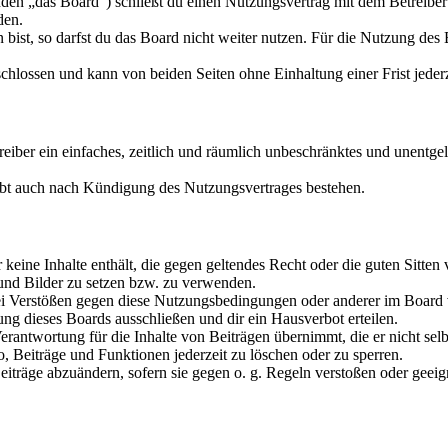
den „das Board“) schließt du einen Nutzungsvertrag mit dem Betreiber 
den.
ist, so darfst du das Board nicht weiter nutzen. Für die Nutzung des Bo
hlossen und kann von beiden Seiten ohne Einhaltung einer Frist jeder
treiber ein einfaches, zeitlich und räumlich unbeschränktes und unentg
ibt auch nach Kündigung des Nutzungsvertrages bestehen.
er keine Inhalte enthält, die gegen geltendes Recht oder die guten Sitte
 und Bilder zu setzen bzw. zu verwenden.
ei Verstößen gegen diese Nutzungsbedingungen oder anderer im Board v
g dieses Boards ausschließen und dir ein Hausverbot erteilen.
rantwortung für die Inhalte von Beiträgen übernimmt, die er nicht selb
o, Beiträge und Funktionen jederzeit zu löschen oder zu sperren.
Beiträge abzuändern, sofern sie gegen o. g. Regeln verstoßen oder geei