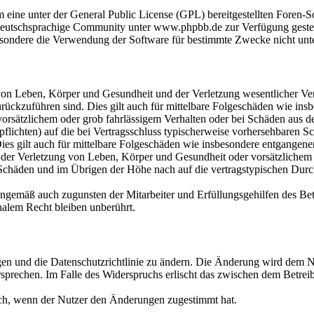
m eine unter der General Public License (GPL) bereitgestellten Fore
eutschsprachige Community unter www.phpbb.de zur Verfügung gestellt
sondere die Verwendung der Software für bestimmte Zwecke nicht unte
on Leben, Körper und Gesundheit und der Verletzung wesentlicher Vertr
 zurückzuführen sind. Dies gilt auch für mittelbare Folgeschäden wie i
vorsätzlichem oder grob fahrlässigem Verhalten oder bei Schäden aus 
lpflichten) auf die bei Vertragsschluss typischerweise vorhersehbaren 
Dies gilt auch für mittelbare Folgeschäden wie insbesondere entgangen
der Verletzung von Leben, Körper und Gesundheit oder vorsätzlichem o
Schäden und im Übrigen der Höhe nach auf die vertragstypischen Durchs
nngemäß auch zugunsten der Mitarbeiter und Erfüllungsgehilfen des Bet
alem Recht bleiben unberührt.
gen und die Datenschutzrichtlinie zu ändern. Die Änderung wird dem Nu
sprechen. Im Falle des Widerspruchs erlischt das zwischen dem Betrei
ich, wenn der Nutzer den Änderungen zugestimmt hat.