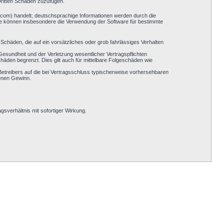
Dritten Schaden zuzufügen.
.com) handelt; deutschsprachige Informationen werden durch die
Sie können insbesondere die Verwendung der Software für bestimmte
Schäden, die auf ein vorsätzliches oder grob fahrlässiges Verhalten
esundheit und der Verletzung wesentlicher Vertragspflichten
häden begrenzt. Dies gilt auch für mittelbare Folgeschäden wie
etreibers auf die bei Vertragsschluss typischerweise vorhersehbaren
genen Gewinn.
sverhältnis mit sofortiger Wirkung.