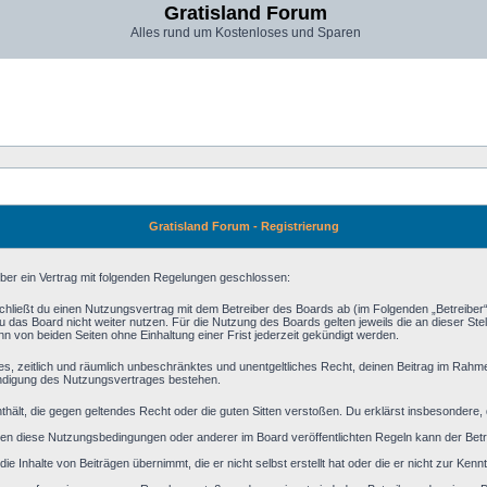
Gratisland Forum
Alles rund um Kostenloses und Sparen
Gratisland Forum - Registrierung
iber ein Vertrag mit folgenden Regelungen geschlossen:
schließt du einen Nutzungsvertrag mit dem Betreiber des Boards ab (im Folgenden „Betreiber
 das Board nicht weiter nutzen. Für die Nutzung des Boards gelten jeweils die an dieser Stel
 von beiden Seiten ohne Einhaltung einer Frist jederzeit gekündigt werden.
aches, zeitlich und räumlich unbeschränktes und unentgeltliches Recht, deinen Beitrag im Rah
ündigung des Nutzungsvertrages bestehen.
 enthält, die gegen geltendes Recht oder die guten Sitten verstoßen. Du erklärst insbesondere
en diese Nutzungsbedingungen oder anderer im Board veröffentlichten Regeln kann der Bet
ie Inhalte von Beiträgen übernimmt, die er nicht selbst erstellt hat oder die er nicht zur Ke