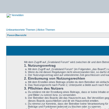
Anmelden
Unbeantwortete Themen
|
Aktive Themen
Foren-Übersicht
Mit dem Zugriff auf „Gratisland Forum“ wird zwischen dir und dem Betre
1. Nutzungsvertrag
Mit dem Zugriff auf „Gratisland Forum“ (im Folgenden „das Board“) 
Wenn du mit diesen Regelungen nicht einverstanden bist, so darfst du
Der Nutzungsvertrag wird auf unbestimmte Zeit geschlossen und kann
2. Einräumung von Nutzungsrechten
Mit dem Erstellen eines Beitrags erteilst du dem Betreiber ein einf
Das Nutzungsrecht nach Punkt 2, Unterpunkt a bleibt auch nach K
3. Pflichten des Nutzers
Du erklärst mit der Erstellung eines Beitrags, dass er keine Inhalte
und Bilder zu setzen bzw. zu verwenden.
Der Betreiber des Boards übt das Hausrecht aus. Bei Verstößen geg
dieses Boards ausschließen und dir ein Hausverbot erteilen.
Du nimmst zur Kenntnis, dass der Betreiber keine Verantwortung für d
Beiträge und Funktionen jederzeit zu löschen oder zu sperren.