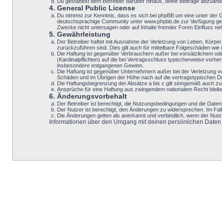
Du gestattest dem Betreiber darüber hinaus, deine Beiträge abzuänd
4. General Public License
Du nimmst zur Kenntnis, dass es sich bei phpBB um eine unter der 
deutschsprachige Community unter www.phpbb.de zur Verfügung geste
Zwecke nicht untersagen oder auf Inhalte fremder Foren Einfluss n
5. Gewährleistung
Der Betreiber haftet mit Ausnahme der Verletzung von Leben, Körper u
zurückzuführen sind. Dies gilt auch für mittelbare Folgeschäden w
Die Haftung ist gegenüber Verbrauchern außer bei vorsätzlichem ode
(Kardinalpflichten) auf die bei Vertragsschluss typischerweise vor
insbesondere entgangenen Gewinn.
Die Haftung ist gegenüber Unternehmern außer bei der Verletzung v
Schäden und im Übrigen der Höhe nach auf die vertragstypischen Du
Die Haftungsbegrenzung der Absätze a bis c gilt sinngemäß auch zugu
Ansprüche für eine Haftung aus zwingendem nationalem Recht bleib
6. Änderungsvorbehalt
Der Betreiber ist berechtigt, die Nutzungsbedingungen und die Datens
Der Nutzer ist berechtigt, den Änderungen zu widersprechen. Im Fal
Die Änderungen gelten als anerkannt und verbindlich, wenn der Nut
Informationen über den Umgang mit deinen persönlichen Daten si