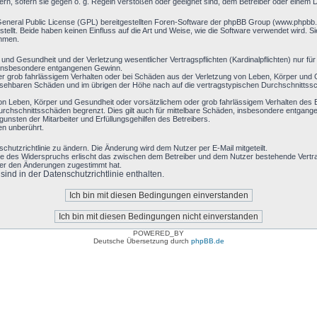
ern, sofern sie gegen o. g. Regeln verstoßen oder geeignet sind, dem Betreiber oder einem 
General Public License (GPL) bereitgestellten Foren-Software der phpBB Group (www.phpbb
llt. Beide haben keinen Einfluss auf die Art und Weise, wie die Software verwendet wird. 
ehmen.
nd Gesundheit und der Verletzung wesentlicher Vertragspflichten (Kardinalpflichten) nur für 
ie insbesondere entgangenen Gewinn.
r grob fahrlässigem Verhalten oder bei Schäden aus der Verletzung von Leben, Körper und G
hersehbaren Schäden und im übrigen der Höhe nach auf die vertragstypischen Durchschnittssc
on Leben, Körper und Gesundheit oder vorsätzlichem oder grob fahrlässigem Verhalten des B
rchschnittsschäden begrenzt. Dies gilt auch für mittelbare Schäden, insbesondere entgan
nsten der Mitarbeiter und Erfüllungsgehilfen des Betreibers.
en unberührt.
chutzrichtlinie zu ändern. Die Änderung wird dem Nutzer per E-Mail mitgeteilt.
le des Widerspruchs erlischt das zwischen dem Betreiber und dem Nutzer bestehende Vertrag
zer den Änderungen zugestimmt hat.
nd in der Datenschutzrichtlinie enthalten.
POWERED_BY
Deutsche Übersetzung durch
phpBB.de