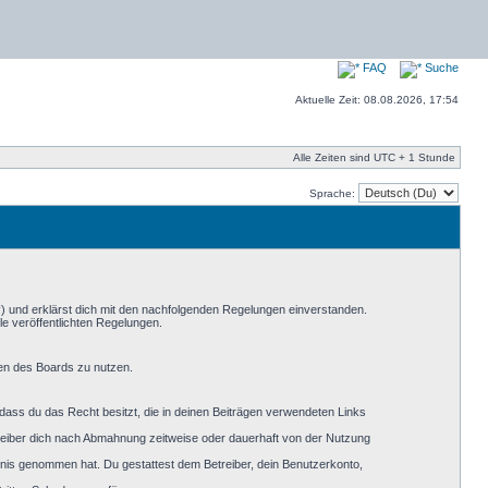
FAQ
Suche
Aktuelle Zeit: 08.08.2026, 17:54
Alle Zeiten sind UTC + 1 Stunde
Sprache:
“) und erklärst dich mit den nachfolgenden Regelungen einverstanden.
le veröffentlichten Regelungen.
men des Boards zu nutzen.
, dass du das Recht besitzt, die in deinen Beiträgen verwendeten Links
reiber dich nach Abmahnung zeitweise oder dauerhaft von der Nutzung
nntnis genommen hat. Du gestattest dem Betreiber, dein Benutzerkonto,