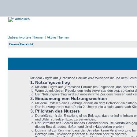
Anmelden
Unbeantwortete Themen
|
Aktive Themen
Foren-Übersicht
Mit dem Zugriff auf „Gratisland Forum“ wird zwischen dir und dem Betre
1. Nutzungsvertrag
Mit dem Zugriff auf „Gratisland Forum“ (im Folgenden „das Board“) 
Wenn du mit diesen Regelungen nicht einverstanden bist, so darfst du
Der Nutzungsvertrag wird auf unbestimmte Zeit geschlossen und kann
2. Einräumung von Nutzungsrechten
Mit dem Erstellen eines Beitrags erteilst du dem Betreiber ein einf
Das Nutzungsrecht nach Punkt 2, Unterpunkt a bleibt auch nach K
3. Pflichten des Nutzers
Du erklärst mit der Erstellung eines Beitrags, dass er keine Inhalte
und Bilder zu setzen bzw. zu verwenden.
Der Betreiber des Boards übt das Hausrecht aus. Bei Verstößen geg
dieses Boards ausschließen und dir ein Hausverbot erteilen.
Du nimmst zur Kenntnis, dass der Betreiber keine Verantwortung für d
Beiträge und Funktionen jederzeit zu löschen oder zu sperren.