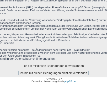
ern, sofern sie gegen o. g. Regeln verstoßen oder geeignet sind, dem Betreiber oder einem 
General Public License (GPL) bereitgestellten Foren-Software der phpBB Group (www.phpbb
llt. Beide haben keinen Einfluss auf die Art und Weise, wie die Software verwendet wird. 
ehmen.
nd Gesundheit und der Verletzung wesentlicher Vertragspflichten (Kardinalpflichten) nur für 
ie insbesondere entgangenen Gewinn.
r grob fahrlässigem Verhalten oder bei Schäden aus der Verletzung von Leben, Körper und G
hersehbaren Schäden und im übrigen der Höhe nach auf die vertragstypischen Durchschnittssc
on Leben, Körper und Gesundheit oder vorsätzlichem oder grob fahrlässigem Verhalten des B
rchschnittsschäden begrenzt. Dies gilt auch für mittelbare Schäden, insbesondere entgan
nsten der Mitarbeiter und Erfüllungsgehilfen des Betreibers.
en unberührt.
chutzrichtlinie zu ändern. Die Änderung wird dem Nutzer per E-Mail mitgeteilt.
le des Widerspruchs erlischt das zwischen dem Betreiber und dem Nutzer bestehende Vertrag
zer den Änderungen zugestimmt hat.
nd in der Datenschutzrichtlinie enthalten.
POWERED_BY
Deutsche Übersetzung durch
phpBB.de