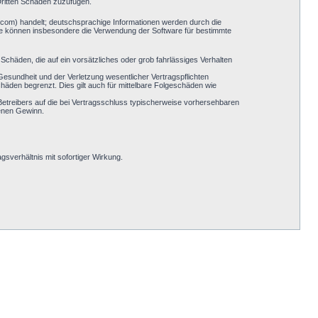
Dritten Schaden zuzufügen.
.com) handelt; deutschsprachige Informationen werden durch die
Sie können insbesondere die Verwendung der Software für bestimmte
Schäden, die auf ein vorsätzliches oder grob fahrlässiges Verhalten
esundheit und der Verletzung wesentlicher Vertragspflichten
häden begrenzt. Dies gilt auch für mittelbare Folgeschäden wie
etreibers auf die bei Vertragsschluss typischerweise vorhersehbaren
genen Gewinn.
sverhältnis mit sofortiger Wirkung.