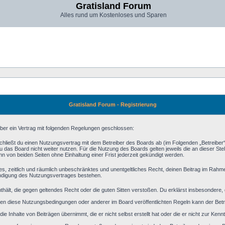
Gratisland Forum
Alles rund um Kostenloses und Sparen
Gratisland Forum - Registrierung
iber ein Vertrag mit folgenden Regelungen geschlossen:
schließt du einen Nutzungsvertrag mit dem Betreiber des Boards ab (im Folgenden „Betreiber
 das Board nicht weiter nutzen. Für die Nutzung des Boards gelten jeweils die an dieser Stel
 von beiden Seiten ohne Einhaltung einer Frist jederzeit gekündigt werden.
aches, zeitlich und räumlich unbeschränktes und unentgeltliches Recht, deinen Beitrag im Rah
ündigung des Nutzungsvertrages bestehen.
 enthält, die gegen geltendes Recht oder die guten Sitten verstoßen. Du erklärst insbesondere
en diese Nutzungsbedingungen oder anderer im Board veröffentlichten Regeln kann der Bet
ie Inhalte von Beiträgen übernimmt, die er nicht selbst erstellt hat oder die er nicht zur Ke