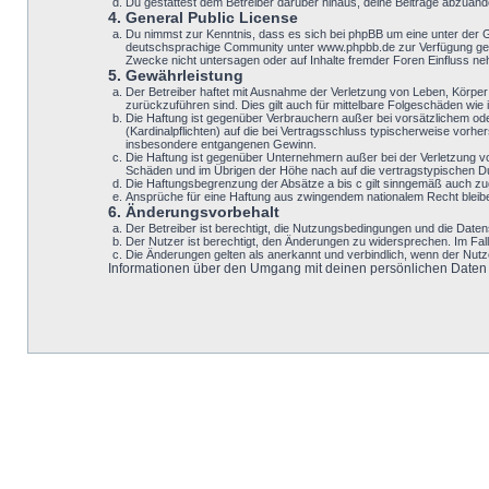
Du gestattest dem Betreiber darüber hinaus, deine Beiträge abzuänd
4. General Public License
Du nimmst zur Kenntnis, dass es sich bei phpBB um eine unter der 
deutschsprachige Community unter www.phpbb.de zur Verfügung geste
Zwecke nicht untersagen oder auf Inhalte fremder Foren Einfluss n
5. Gewährleistung
Der Betreiber haftet mit Ausnahme der Verletzung von Leben, Körper u
zurückzuführen sind. Dies gilt auch für mittelbare Folgeschäden w
Die Haftung ist gegenüber Verbrauchern außer bei vorsätzlichem ode
(Kardinalpflichten) auf die bei Vertragsschluss typischerweise vor
insbesondere entgangenen Gewinn.
Die Haftung ist gegenüber Unternehmern außer bei der Verletzung v
Schäden und im Übrigen der Höhe nach auf die vertragstypischen Du
Die Haftungsbegrenzung der Absätze a bis c gilt sinngemäß auch zugu
Ansprüche für eine Haftung aus zwingendem nationalem Recht bleib
6. Änderungsvorbehalt
Der Betreiber ist berechtigt, die Nutzungsbedingungen und die Datens
Der Nutzer ist berechtigt, den Änderungen zu widersprechen. Im Fal
Die Änderungen gelten als anerkannt und verbindlich, wenn der Nut
Informationen über den Umgang mit deinen persönlichen Daten si