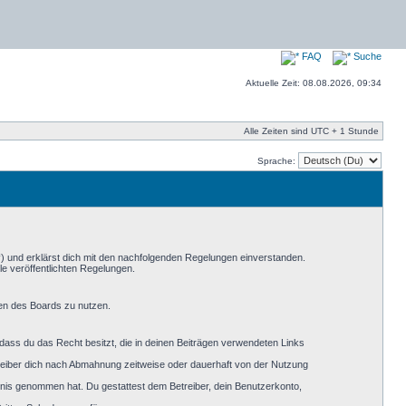
FAQ
Suche
Aktuelle Zeit: 08.08.2026, 09:34
Alle Zeiten sind UTC + 1 Stunde
Sprache:
“) und erklärst dich mit den nachfolgenden Regelungen einverstanden.
le veröffentlichten Regelungen.
men des Boards zu nutzen.
, dass du das Recht besitzt, die in deinen Beiträgen verwendeten Links
reiber dich nach Abmahnung zeitweise oder dauerhaft von der Nutzung
nntnis genommen hat. Du gestattest dem Betreiber, dein Benutzerkonto,