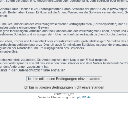
ern, sofern sie gegen o. g. Regeln verstoßen oder geeignet sind, dem Betreiber oder einem 
General Public License (GPL) bereitgestellten Foren-Software der phpBB Group (www.phpbb
llt. Beide haben keinen Einfluss auf die Art und Weise, wie die Software verwendet wird. 
ehmen.
nd Gesundheit und der Verletzung wesentlicher Vertragspflichten (Kardinalpflichten) nur für 
ie insbesondere entgangenen Gewinn.
r grob fahrlässigem Verhalten oder bei Schäden aus der Verletzung von Leben, Körper und G
hersehbaren Schäden und im übrigen der Höhe nach auf die vertragstypischen Durchschnittssc
on Leben, Körper und Gesundheit oder vorsätzlichem oder grob fahrlässigem Verhalten des B
rchschnittsschäden begrenzt. Dies gilt auch für mittelbare Schäden, insbesondere entgan
nsten der Mitarbeiter und Erfüllungsgehilfen des Betreibers.
en unberührt.
chutzrichtlinie zu ändern. Die Änderung wird dem Nutzer per E-Mail mitgeteilt.
le des Widerspruchs erlischt das zwischen dem Betreiber und dem Nutzer bestehende Vertrag
zer den Änderungen zugestimmt hat.
nd in der Datenschutzrichtlinie enthalten.
POWERED_BY
Deutsche Übersetzung durch
phpBB.de