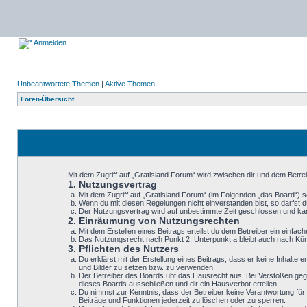
Anmelden
Unbeantwortete Themen
|
Aktive Themen
Foren-Übersicht
Mit dem Zugriff auf „Gratisland Forum“ wird zwischen dir und dem Betre
1. Nutzungsvertrag
Mit dem Zugriff auf „Gratisland Forum“ (im Folgenden „das Board“) 
Wenn du mit diesen Regelungen nicht einverstanden bist, so darfst du
Der Nutzungsvertrag wird auf unbestimmte Zeit geschlossen und kann
2. Einräumung von Nutzungsrechten
Mit dem Erstellen eines Beitrags erteilst du dem Betreiber ein einf
Das Nutzungsrecht nach Punkt 2, Unterpunkt a bleibt auch nach K
3. Pflichten des Nutzers
Du erklärst mit der Erstellung eines Beitrags, dass er keine Inhalte
und Bilder zu setzen bzw. zu verwenden.
Der Betreiber des Boards übt das Hausrecht aus. Bei Verstößen geg
dieses Boards ausschließen und dir ein Hausverbot erteilen.
Du nimmst zur Kenntnis, dass der Betreiber keine Verantwortung für d
Beiträge und Funktionen jederzeit zu löschen oder zu sperren.