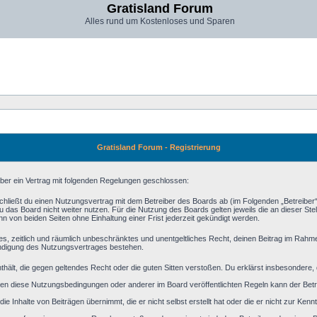
Gratisland Forum
Alles rund um Kostenloses und Sparen
Gratisland Forum - Registrierung
iber ein Vertrag mit folgenden Regelungen geschlossen:
schließt du einen Nutzungsvertrag mit dem Betreiber des Boards ab (im Folgenden „Betreiber
 das Board nicht weiter nutzen. Für die Nutzung des Boards gelten jeweils die an dieser Stel
 von beiden Seiten ohne Einhaltung einer Frist jederzeit gekündigt werden.
aches, zeitlich und räumlich unbeschränktes und unentgeltliches Recht, deinen Beitrag im Rah
ündigung des Nutzungsvertrages bestehen.
 enthält, die gegen geltendes Recht oder die guten Sitten verstoßen. Du erklärst insbesondere
en diese Nutzungsbedingungen oder anderer im Board veröffentlichten Regeln kann der Bet
ie Inhalte von Beiträgen übernimmt, die er nicht selbst erstellt hat oder die er nicht zur Ke