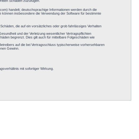
Dritten Schaden zuzufügen.
.com) handelt; deutschsprachige Informationen werden durch die
Sie können insbesondere die Verwendung der Software für bestimmte
Schäden, die auf ein vorsätzliches oder grob fahrlässiges Verhalten
esundheit und der Verletzung wesentlicher Vertragspflichten
häden begrenzt. Dies gilt auch für mittelbare Folgeschäden wie
etreibers auf die bei Vertragsschluss typischerweise vorhersehbaren
genen Gewinn.
sverhältnis mit sofortiger Wirkung.