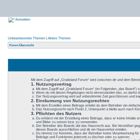
Anmelden
Unbeantwortete Themen
|
Aktive Themen
Foren-Übersicht
Mit dem Zugriff auf „Gratisland Forum“ wird zwischen dir und dem Betre
1. Nutzungsvertrag
Mit dem Zugriff auf „Gratisland Forum“ (im Folgenden „das Board“) 
Wenn du mit diesen Regelungen nicht einverstanden bist, so darfst du
Der Nutzungsvertrag wird auf unbestimmte Zeit geschlossen und kann
2. Einräumung von Nutzungsrechten
Mit dem Erstellen eines Beitrags erteilst du dem Betreiber ein einf
Das Nutzungsrecht nach Punkt 2, Unterpunkt a bleibt auch nach K
3. Pflichten des Nutzers
Du erklärst mit der Erstellung eines Beitrags, dass er keine Inhalte
und Bilder zu setzen bzw. zu verwenden.
Der Betreiber des Boards übt das Hausrecht aus. Bei Verstößen geg
dieses Boards ausschließen und dir ein Hausverbot erteilen.
Du nimmst zur Kenntnis, dass der Betreiber keine Verantwortung für d
Beiträge und Funktionen jederzeit zu löschen oder zu sperren.