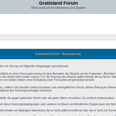
Gratisland Forum
Alles rund um Kostenloses und Sparen
Gratisland Forum - Registrierung
iber ein Vertrag mit folgenden Regelungen geschlossen:
schließt du einen Nutzungsvertrag mit dem Betreiber des Boards ab (im Folgenden „Betreiber
 das Board nicht weiter nutzen. Für die Nutzung des Boards gelten jeweils die an dieser Stel
 von beiden Seiten ohne Einhaltung einer Frist jederzeit gekündigt werden.
aches, zeitlich und räumlich unbeschränktes und unentgeltliches Recht, deinen Beitrag im Rah
ündigung des Nutzungsvertrages bestehen.
 enthält, die gegen geltendes Recht oder die guten Sitten verstoßen. Du erklärst insbesondere
en diese Nutzungsbedingungen oder anderer im Board veröffentlichten Regeln kann der Bet
ie Inhalte von Beiträgen übernimmt, die er nicht selbst erstellt hat oder die er nicht zur Ke