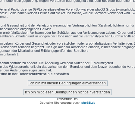
ern, sofern sie gegen o. g. Regeln verstoßen oder geeignet sind, dem Betreiber oder einem 
General Public License (GPL) bereitgestellten Foren-Software der phpBB Group (www.phpbb
llt. Beide haben keinen Einfluss auf die Art und Weise, wie die Software verwendet wird. 
ehmen.
nd Gesundheit und der Verletzung wesentlicher Vertragspflichten (Kardinalpflichten) nur für 
ie insbesondere entgangenen Gewinn.
r grob fahrlässigem Verhalten oder bei Schäden aus der Verletzung von Leben, Körper und G
hersehbaren Schäden und im übrigen der Höhe nach auf die vertragstypischen Durchschnittssc
on Leben, Körper und Gesundheit oder vorsätzlichem oder grob fahrlässigem Verhalten des B
rchschnittsschäden begrenzt. Dies gilt auch für mittelbare Schäden, insbesondere entgan
nsten der Mitarbeiter und Erfüllungsgehilfen des Betreibers.
en unberührt.
chutzrichtlinie zu ändern. Die Änderung wird dem Nutzer per E-Mail mitgeteilt.
le des Widerspruchs erlischt das zwischen dem Betreiber und dem Nutzer bestehende Vertrag
zer den Änderungen zugestimmt hat.
nd in der Datenschutzrichtlinie enthalten.
POWERED_BY
Deutsche Übersetzung durch
phpBB.de