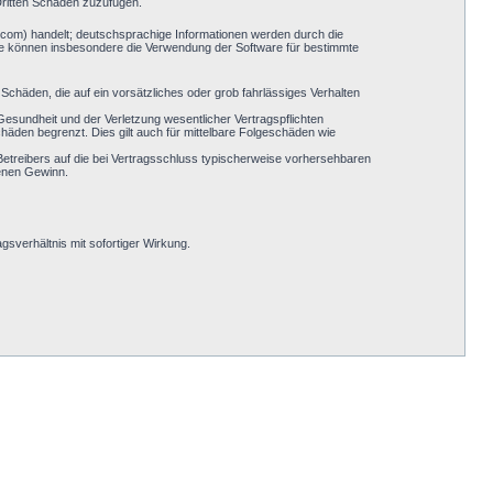
Dritten Schaden zuzufügen.
.com) handelt; deutschsprachige Informationen werden durch die
Sie können insbesondere die Verwendung der Software für bestimmte
Schäden, die auf ein vorsätzliches oder grob fahrlässiges Verhalten
esundheit und der Verletzung wesentlicher Vertragspflichten
häden begrenzt. Dies gilt auch für mittelbare Folgeschäden wie
etreibers auf die bei Vertragsschluss typischerweise vorhersehbaren
genen Gewinn.
sverhältnis mit sofortiger Wirkung.