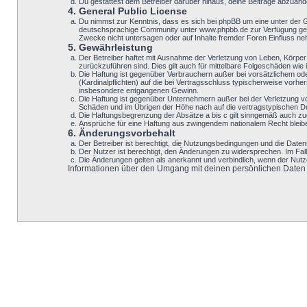
Du gestattest dem Betreiber darüber hinaus, deine Beiträge abzuänd
4. General Public License
Du nimmst zur Kenntnis, dass es sich bei phpBB um eine unter der 
deutschsprachige Community unter www.phpbb.de zur Verfügung geste
Zwecke nicht untersagen oder auf Inhalte fremder Foren Einfluss n
5. Gewährleistung
Der Betreiber haftet mit Ausnahme der Verletzung von Leben, Körper u
zurückzuführen sind. Dies gilt auch für mittelbare Folgeschäden w
Die Haftung ist gegenüber Verbrauchern außer bei vorsätzlichem ode
(Kardinalpflichten) auf die bei Vertragsschluss typischerweise vor
insbesondere entgangenen Gewinn.
Die Haftung ist gegenüber Unternehmern außer bei der Verletzung v
Schäden und im Übrigen der Höhe nach auf die vertragstypischen Du
Die Haftungsbegrenzung der Absätze a bis c gilt sinngemäß auch zugu
Ansprüche für eine Haftung aus zwingendem nationalem Recht bleib
6. Änderungsvorbehalt
Der Betreiber ist berechtigt, die Nutzungsbedingungen und die Datens
Der Nutzer ist berechtigt, den Änderungen zu widersprechen. Im Fal
Die Änderungen gelten als anerkannt und verbindlich, wenn der Nut
Informationen über den Umgang mit deinen persönlichen Daten si