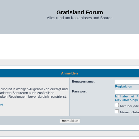
Gratisland Forum
Alles rund um Kostenloses und Sparen
Anmelden
Benutzername:
Registrieren
rung ist in wenigen Augenblicken erledigt und
Passwort:
istrierten Benutzern auch zusätzliche
ten Regelungen, bevor du dich registrierst.
Ich habe mein P
Die Aktivierungs
nie
Mich bei je
Meinen Onlin