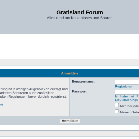
Gratisland Forum
Alles rund um Kostenloses und Sparen
Anmelden
Benutzername:
Registrieren
rung ist in wenigen Augenblicken erledigt und
Passwort:
istrierten Benutzern auch zusätzliche
ten Regelungen, bevor du dich registrierst.
Ich habe mein P
Die Aktivierungs
nie
Mich bei je
Meinen Onlin