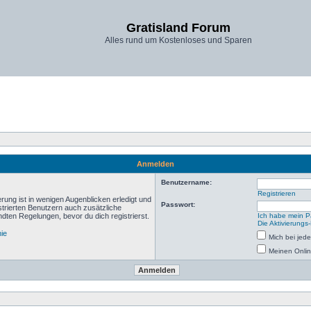
Gratisland Forum
Alles rund um Kostenloses und Sparen
Anmelden
Benutzername:
Registrieren
rung ist in wenigen Augenblicken erledigt und
Passwort:
istrierten Benutzern auch zusätzliche
ten Regelungen, bevor du dich registrierst.
Ich habe mein P
Die Aktivierungs
nie
Mich bei je
Meinen Onlin