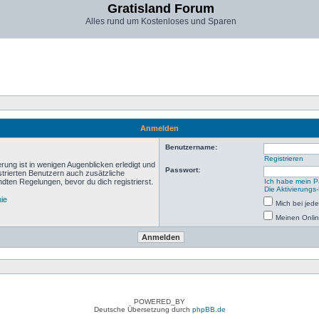
Gratisland Forum
Alles rund um Kostenloses und Sparen
Anmelden
Benutzername:
Registrieren
rung ist in wenigen Augenblicken erledigt und
Passwort:
istrierten Benutzern auch zusätzliche
ten Regelungen, bevor du dich registrierst.
Ich habe mein P
Die Aktivierungs
nie
Mich bei je
Meinen Onlin
POWERED_BY
Deutsche Übersetzung durch
phpBB.de