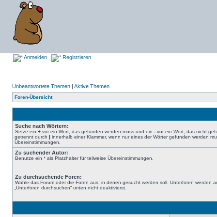
Anmelden
Registrieren
Unbeantwortete Themen
|
Aktive Themen
Foren-Übersicht
Suche nach Wörtern:
Setze ein
+
vor ein Wort, das gefunden werden muss und ein
-
vor ein Wort, das nicht g
getrennt durch
|
innerhalb einer Klammer, wenn nur eines der Wörter gefunden werden muss.
Übereinstimmungen.
Zu suchender Autor:
Benutze ein * als Platzhalter für teilweise Übereinstimmungen.
Zu durchsuchende Foren:
Wähle das Forum oder die Foren aus, in denen gesucht werden soll. Unterforen werden au
„Unterforen durchsuchen“ unten nicht deaktivierst.