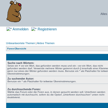
Alles
Anmelden
Registrieren
Unbeantwortete Themen
|
Aktive Themen
Foren-Übersicht
Suche nach Wörtern:
Setze ein
+
vor ein Wort, das gefunden werden muss und ein
-
vor ein Wort, das nicht
gefunden werden darf. Verwende mehrere Wörter getrennt durch
|
innerhalb einer Klamme
wenn nur eines der Wörter gefunden werden muss. Benutze ein * als Platzhalter für teilwe
Übereinstimmungen.
Zu suchender Autor:
Benutze ein * als Platzhalter für teilweise Übereinstimmungen.
Zu durchsuchende Foren:
Wähle das Forum oder die Foren aus, in denen gesucht werden soll. Unterforen werden
automatisch mit durchsucht, sofern du die Option „Unterforen durchsuchen“ unten nicht
deaktivierst.