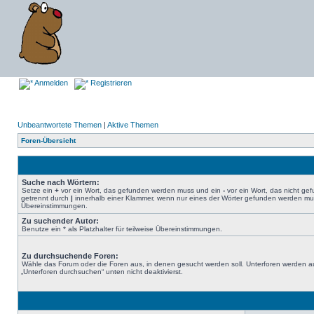
Anmelden
Registrieren
Unbeantwortete Themen
|
Aktive Themen
Foren-Übersicht
Suche nach Wörtern:
Setze ein
+
vor ein Wort, das gefunden werden muss und ein
-
vor ein Wort, das nicht g
getrennt durch
|
innerhalb einer Klammer, wenn nur eines der Wörter gefunden werden muss.
Übereinstimmungen.
Zu suchender Autor:
Benutze ein * als Platzhalter für teilweise Übereinstimmungen.
Zu durchsuchende Foren:
Wähle das Forum oder die Foren aus, in denen gesucht werden soll. Unterforen werden au
„Unterforen durchsuchen“ unten nicht deaktivierst.