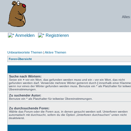
Alles
Anmelden
Registrieren
Unbeantwortete Themen
|
Aktive Themen
Foren-Übersicht
Suche nach Wörtern:
Setze ein
+
vor ein Wort, das gefunden werden muss und ein
-
vor ein Wort, das nicht
gefunden werden darf. Verwende mehrere Wörter getrennt durch
|
innerhalb einer Klamme
wenn nur eines der Wörter gefunden werden muss. Benutze ein * als Platzhalter für teilwe
Übereinstimmungen.
Zu suchender Autor:
Benutze ein * als Platzhalter für teilweise Übereinstimmungen.
Zu durchsuchende Foren:
Wähle das Forum oder die Foren aus, in denen gesucht werden soll. Unterforen werden
automatisch mit durchsucht, sofern du die Option „Unterforen durchsuchen“ unten nicht
deaktivierst.