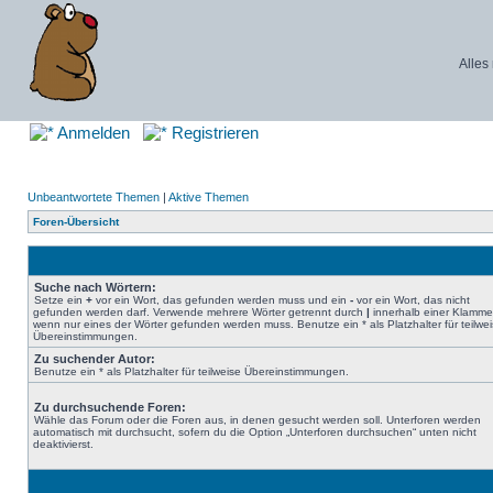
Alles
Anmelden
Registrieren
Unbeantwortete Themen
|
Aktive Themen
Foren-Übersicht
Suche nach Wörtern:
Setze ein
+
vor ein Wort, das gefunden werden muss und ein
-
vor ein Wort, das nicht
gefunden werden darf. Verwende mehrere Wörter getrennt durch
|
innerhalb einer Klamme
wenn nur eines der Wörter gefunden werden muss. Benutze ein * als Platzhalter für teilwe
Übereinstimmungen.
Zu suchender Autor:
Benutze ein * als Platzhalter für teilweise Übereinstimmungen.
Zu durchsuchende Foren:
Wähle das Forum oder die Foren aus, in denen gesucht werden soll. Unterforen werden
automatisch mit durchsucht, sofern du die Option „Unterforen durchsuchen“ unten nicht
deaktivierst.