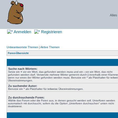
Alles
Anmelden
Registrieren
Unbeantwortete Themen
|
Aktive Themen
Foren-Übersicht
Suche nach Wörtern:
Setze ein
+
vor ein Wort, das gefunden werden muss und ein
-
vor ein Wort, das nicht
gefunden werden darf. Verwende mehrere Wörter getrennt durch
|
innerhalb einer Klamme
wenn nur eines der Wörter gefunden werden muss. Benutze ein * als Platzhalter für teilwe
Übereinstimmungen.
Zu suchender Autor:
Benutze ein * als Platzhalter für teilweise Übereinstimmungen.
Zu durchsuchende Foren:
Wähle das Forum oder die Foren aus, in denen gesucht werden soll. Unterforen werden
automatisch mit durchsucht, sofern du die Option „Unterforen durchsuchen“ unten nicht
deaktivierst.