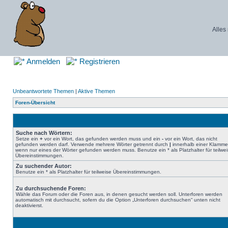
Alles
Anmelden
Registrieren
Unbeantwortete Themen
|
Aktive Themen
Foren-Übersicht
Suche nach Wörtern:
Setze ein
+
vor ein Wort, das gefunden werden muss und ein
-
vor ein Wort, das nicht
gefunden werden darf. Verwende mehrere Wörter getrennt durch
|
innerhalb einer Klamme
wenn nur eines der Wörter gefunden werden muss. Benutze ein * als Platzhalter für teilwe
Übereinstimmungen.
Zu suchender Autor:
Benutze ein * als Platzhalter für teilweise Übereinstimmungen.
Zu durchsuchende Foren:
Wähle das Forum oder die Foren aus, in denen gesucht werden soll. Unterforen werden
automatisch mit durchsucht, sofern du die Option „Unterforen durchsuchen“ unten nicht
deaktivierst.