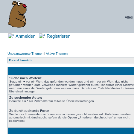
Alles
Anmelden
Registrieren
Unbeantwortete Themen
|
Aktive Themen
Foren-Übersicht
Suche nach Wörtern:
Setze ein
+
vor ein Wort, das gefunden werden muss und ein
-
vor ein Wort, das nicht
gefunden werden darf. Verwende mehrere Wörter getrennt durch
|
innerhalb einer Klamme
wenn nur eines der Wörter gefunden werden muss. Benutze ein * als Platzhalter für teilwe
Übereinstimmungen.
Zu suchender Autor:
Benutze ein * als Platzhalter für teilweise Übereinstimmungen.
Zu durchsuchende Foren:
Wähle das Forum oder die Foren aus, in denen gesucht werden soll. Unterforen werden
automatisch mit durchsucht, sofern du die Option „Unterforen durchsuchen“ unten nicht
deaktivierst.