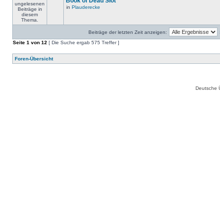
Book of Dead Slot
in
Plauderecke
Beiträge der letzten Zeit anzeigen:
Seite
1
von
12
[ Die Suche ergab 575 Treffer ]
Foren-Übersicht
Deutsche 