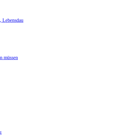
t, Lebensdau
en müssen
g