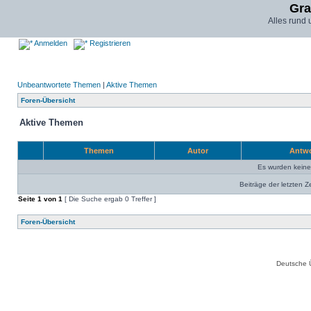
Gra
Alles rund
Anmelden
Registrieren
Unbeantwortete Themen
|
Aktive Themen
Foren-Übersicht
Aktive Themen
Themen
Autor
Antw
Es wurden kein
Beiträge der letzten Z
Seite
1
von
1
[ Die Suche ergab 0 Treffer ]
Foren-Übersicht
Deutsche 