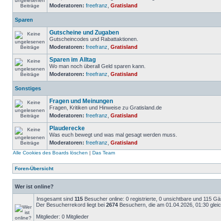
Moderatoren:
freefranz
,
Gratisland
Sparen
Gutscheine und Zugaben
Gutscheincodes und Rabattaktionen.
Moderatoren:
freefranz
,
Gratisland
Sparen im Alltag
Wo man noch überall Geld sparen kann.
Moderatoren:
freefranz
,
Gratisland
Sonstiges
Fragen und Meinungen
Fragen, Kritiken und Hinweise zu Gratisland.de
Moderatoren:
freefranz
,
Gratisland
Plauderecke
Was euch bewegt und was mal gesagt werden muss.
Moderatoren:
freefranz
,
Gratisland
Alle Cookies des Boards löschen
|
Das Team
Foren-Übersicht
Wer ist online?
Insgesamt sind
115
Besucher online: 0 registrierte, 0 unsichtbare und 115 G
Der Besucherrekord liegt bei
2674
Besuchern, die am 01.04.2026, 01:30 gleich
Mitglieder: 0 Mitglieder