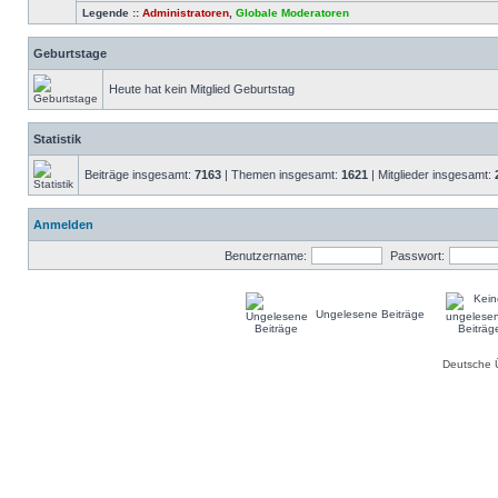
Legende ::
Administratoren
,
Globale Moderatoren
Geburtstage
Heute hat kein Mitglied Geburtstag
Statistik
Beiträge insgesamt:
7163
| Themen insgesamt:
1621
| Mitglieder insgesamt:
Anmelden
Benutzername:
Passwort:
Ungelesene Beiträge
Deutsche 