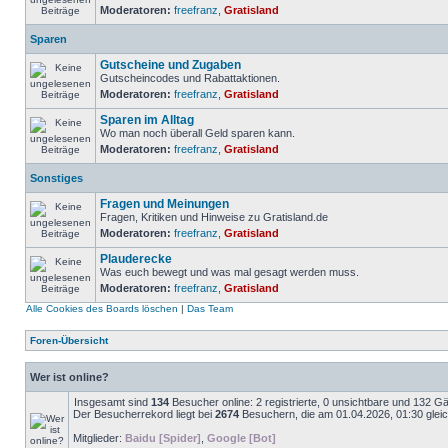
Moderatoren:
freefranz
,
Gratisland
Sparen
Gutscheine und Zugaben
Gutscheincodes und Rabattaktionen.
Moderatoren:
freefranz
,
Gratisland
Sparen im Alltag
Wo man noch überall Geld sparen kann.
Moderatoren:
freefranz
,
Gratisland
Sonstiges
Fragen und Meinungen
Fragen, Kritiken und Hinweise zu Gratisland.de
Moderatoren:
freefranz
,
Gratisland
Plauderecke
Was euch bewegt und was mal gesagt werden muss.
Moderatoren:
freefranz
,
Gratisland
Alle Cookies des Boards löschen
|
Das Team
Foren-Übersicht
Wer ist online?
Insgesamt sind
134
Besucher online: 2 registrierte, 0 unsichtbare und 132 G
Der Besucherrekord liegt bei
2674
Besuchern, die am 01.04.2026, 01:30 gleich
Mitglieder:
Baidu [Spider]
,
Google [Bot]