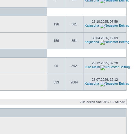
Katjuscha
23.10.2025, 07:59
196
561
Katjuscha
30.04.2026, 12:09
156
851
Katjuscha
29.12.2025, 07:28
96
392
Julia Meinl
28.07.2026, 12:12
533
2864
Katjuscha
Alle Zeiten sind UTC + 1 Stunde