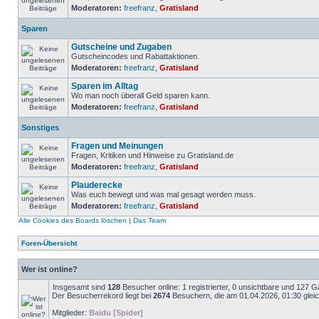
Moderatoren:
freefranz
,
Gratisland
Sparen
Gutscheine und Zugaben
Gutscheincodes und Rabattaktionen.
Moderatoren:
freefranz
,
Gratisland
Sparen im Alltag
Wo man noch überall Geld sparen kann.
Moderatoren:
freefranz
,
Gratisland
Sonstiges
Fragen und Meinungen
Fragen, Kritiken und Hinweise zu Gratisland.de
Moderatoren:
freefranz
,
Gratisland
Plauderecke
Was euch bewegt und was mal gesagt werden muss.
Moderatoren:
freefranz
,
Gratisland
Alle Cookies des Boards löschen
|
Das Team
Foren-Übersicht
Wer ist online?
Insgesamt sind
128
Besucher online: 1 registrierter, 0 unsichtbare und 127 
Der Besucherrekord liegt bei
2674
Besuchern, die am 01.04.2026, 01:30 gleich
Mitglieder:
Baidu [Spider]