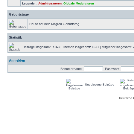
Legende ::
Administratoren
,
Globale Moderatoren
Geburtstage
Heute hat kein Mitglied Geburtstag
Statistik
Beiträge insgesamt:
7163
| Themen insgesamt:
1621
| Mitglieder insgesamt:
Anmelden
Benutzername:
Passwort:
Ungelesene Beiträge
Deutsche 