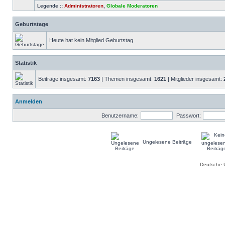
Legende ::
Administratoren
,
Globale Moderatoren
Geburtstage
Heute hat kein Mitglied Geburtstag
Statistik
Beiträge insgesamt:
7163
| Themen insgesamt:
1621
| Mitglieder insgesamt:
Anmelden
Benutzername:
Passwort:
Ungelesene Beiträge
Deutsche 