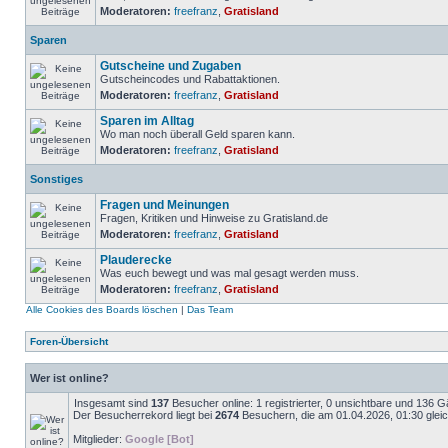
Moderatoren:
freefranz
,
Gratisland
Sparen
Gutscheine und Zugaben
Gutscheincodes und Rabattaktionen.
Moderatoren:
freefranz
,
Gratisland
Sparen im Alltag
Wo man noch überall Geld sparen kann.
Moderatoren:
freefranz
,
Gratisland
Sonstiges
Fragen und Meinungen
Fragen, Kritiken und Hinweise zu Gratisland.de
Moderatoren:
freefranz
,
Gratisland
Plauderecke
Was euch bewegt und was mal gesagt werden muss.
Moderatoren:
freefranz
,
Gratisland
Alle Cookies des Boards löschen
|
Das Team
Foren-Übersicht
Wer ist online?
Insgesamt sind
137
Besucher online: 1 registrierter, 0 unsichtbare und 136 
Der Besucherrekord liegt bei
2674
Besuchern, die am 01.04.2026, 01:30 gleich
Mitglieder:
Google [Bot]