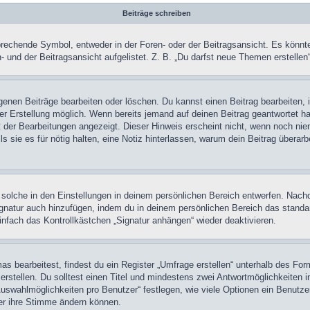
Beiträge schreiben
chende Symbol, entweder in der Foren- oder der Beitragsansicht. Es könnte se
 und der Beitragsansicht aufgelistet. Z. B. „Du darfst neue Themen erstelle
igenen Beiträge bearbeiten oder löschen. Du kannst einen Beitrag bearbeiten
ner Erstellung möglich. Wenn bereits jemand auf deinen Beitrag geantwortet ha
t der Bearbeitungen angezeigt. Dieser Hinweis erscheint nicht, wenn noch nie
ls sie es für nötig halten, eine Notiz hinterlassen, warum dein Beitrag überar
olche in den Einstellungen in deinem persönlichen Bereich entwerfen. Nachde
ignatur auch hinzufügen, indem du in deinem persönlichen Bereich das stand
nfach das Kontrollkästchen „Signatur anhängen“ wieder deaktivieren.
 bearbeitest, findest du ein Register „Umfrage erstellen“ unterhalb des Formu
rstellen. Du solltest einen Titel und mindestens zwei Antwortmöglichkeiten i
Auswahlmöglichkeiten pro Benutzer“ festlegen, wie viele Optionen ein Benutzer
zer ihre Stimme ändern können.