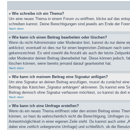
» Wie schreibe ich ein Thema?
Um eine neues Thema in einem Forum zu eröffnen, klicke auf das entspre
schreiben kannst. Deine Berechtigungen sind jeweils am Ende der Foren-
Nach oben
» Wie kann ich einen Beitrag bearbeiten oder löschen?
Wenn du nicht Administrator oder Moderator bist, kannst du nur deine e
anklickst; eventuell ist dies nur für einen begrenzten Zeitraum nach sei
gekennzeichnet. Es wird sowohl die Anzahl als auch der letzte Zeitpunk
oder Moderator deinen Beitrag überarbeitet hat. Diese können jedoch, fal
löschen können, wenn bereits jemand darauf geantwortet hat.
Nach oben
» Wie kann ich meinem Beitrag eine Signatur anfügen?
Um eine Signatur an deinen Beitrag anzufügen, musst du zunächst eine s
Beitrag das Kästchen „Signatur anhängen“ aktivieren. Du kannst eine S
Beitrag dennoch ohne Signatur verfassen möchtest, so kannst du dort ei
Nach oben
» Wie kann ich eine Umfrage erstellen?
Wenn du ein neues Thema eröffnest oder den ersten Beitrag eines Themas
können, so hast du wahrscheinlich nicht die Berechtigung, Umfragen zu e
Antwortmöglichkeit in einer eigenen Zeile steht. Du kannst auch unter „
dabei eine zeitlich unbegrenzte Umfrage) und schließlich, ob die Benut