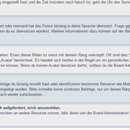
 eingestellt hast und die Zeit trotzdem noch falsch ist, geht die Uhr des Serv
iert oder niemand hat das Forum bislang in deine Sprache übersetzt. Frage ggf
n, wenn du es übersetzen würdest. Weitere Informationen dazu können auf der
hen. Eines dieser Bilder ist meist mit deinem Rang verknüpft: Oft sind dies 
Avatar“ bezeichnet. Es handelt sich hierbei in der Regel um ein persönliches
en können. Wenn du keinen Avatar benutzen darfst, solltest du die Board-Adm
träge du bislang erstellt hast oder identifizieren bestimmte Benutzer wie M
festgelegt wurden. Bitte schreibe keine sinnlosen Beiträge, nur um deinen Ra
fach wieder zurücksetzen.
ch aufgefordert, mich anzumelden.
achrichten an andere Benutzer nutzen, falls diese von der Board-Administrati