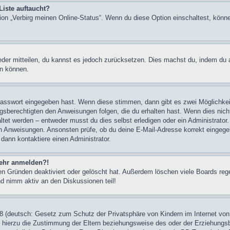
Liste auftaucht?
tion „Verbirg meinen Online-Status“. Wenn du diese Option einschaltest, könn
ieder mitteilen, du kannst es jedoch zurücksetzen. Dies machst du, indem du
en können.
 Passwort eingegeben hast. Wenn diese stimmen, dann gibt es zwei Möglichk
ngsberechtigten den Anweisungen folgen, die du erhalten hast. Wenn dies nicht 
et werden – entweder musst du dies selbst erledigen oder ein Administrator. Be
nen Anweisungen. Ansonsten prüfe, ob du deine E-Mail-Adresse korrekt eingeg
 dann kontaktiere einen Administrator.
 mehr anmelden?!
n Gründen deaktiviert oder gelöscht hat. Außerdem löschen viele Boards rege
nd nimm aktiv an den Diskussionen teil!
 (deutsch: Gesetz zum Schutz der Privatsphäre von Kindern im Internet von 
hierzu die Zustimmung der Eltern beziehungsweise des oder der Erziehungsber