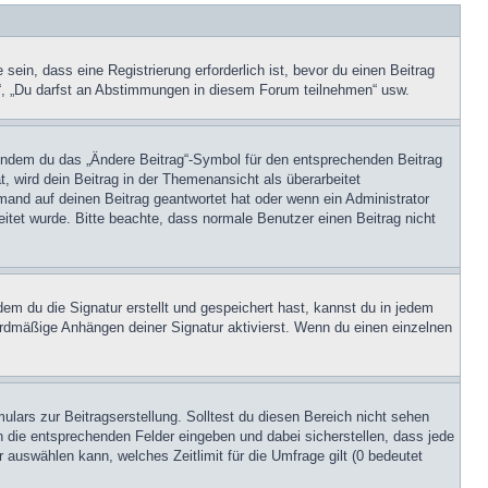
in, dass eine Registrierung erforderlich ist, bevor du einen Beitrag
n“, „Du darfst an Abstimmungen in diesem Forum teilnehmen“ usw.
, indem du das „Ändere Beitrag“-Symbol für den entsprechenden Beitrag
t, wird dein Beitrag in der Themenansicht als überarbeitet
mand auf deinen Beitrag geantwortet hat oder wenn ein Administrator
beitet wurde. Bitte beachte, dass normale Benutzer einen Beitrag nicht
m du die Signatur erstellt und gespeichert hast, kannst du in jedem
ardmäßige Anhängen deiner Signatur aktivierst. Wenn du einen einzelnen
lars zur Beitragserstellung. Solltest du diesen Bereich nicht sehen
n die entsprechenden Felder eingeben und dabei sicherstellen, dass jede
 auswählen kann, welches Zeitlimit für die Umfrage gilt (0 bedeutet