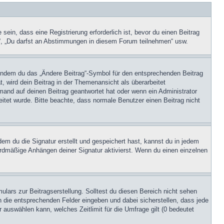
in, dass eine Registrierung erforderlich ist, bevor du einen Beitrag
n“, „Du darfst an Abstimmungen in diesem Forum teilnehmen“ usw.
, indem du das „Ändere Beitrag“-Symbol für den entsprechenden Beitrag
t, wird dein Beitrag in der Themenansicht als überarbeitet
mand auf deinen Beitrag geantwortet hat oder wenn ein Administrator
beitet wurde. Bitte beachte, dass normale Benutzer einen Beitrag nicht
m du die Signatur erstellt und gespeichert hast, kannst du in jedem
ardmäßige Anhängen deiner Signatur aktivierst. Wenn du einen einzelnen
lars zur Beitragserstellung. Solltest du diesen Bereich nicht sehen
n die entsprechenden Felder eingeben und dabei sicherstellen, dass jede
 auswählen kann, welches Zeitlimit für die Umfrage gilt (0 bedeutet