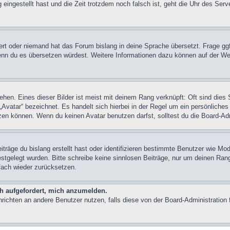
 eingestellt hast und die Zeit trotzdem noch falsch ist, geht die Uhr des Serv
iert oder niemand hat das Forum bislang in deine Sprache übersetzt. Frage ggf
n, wenn du es übersetzen würdest. Weitere Informationen dazu können auf der
hen. Eines dieser Bilder ist meist mit deinem Rang verknüpft: Oft sind dies 
Avatar“ bezeichnet. Es handelt sich hierbei in der Regel um ein persönliches
en können. Wenn du keinen Avatar benutzen darfst, solltest du die Board-Adm
träge du bislang erstellt hast oder identifizieren bestimmte Benutzer wie M
festgelegt wurden. Bitte schreibe keine sinnlosen Beiträge, nur um deinen Ra
fach wieder zurücksetzen.
ch aufgefordert, mich anzumelden.
achrichten an andere Benutzer nutzen, falls diese von der Board-Administrati