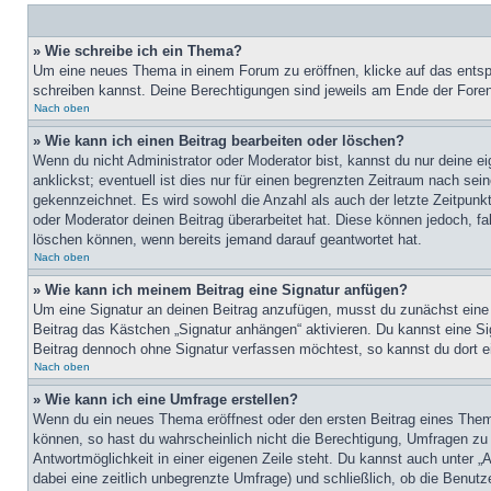
» Wie schreibe ich ein Thema?
Um eine neues Thema in einem Forum zu eröffnen, klicke auf das entspre
schreiben kannst. Deine Berechtigungen sind jeweils am Ende der Foren-
Nach oben
» Wie kann ich einen Beitrag bearbeiten oder löschen?
Wenn du nicht Administrator oder Moderator bist, kannst du nur deine e
anklickst; eventuell ist dies nur für einen begrenzten Zeitraum nach sei
gekennzeichnet. Es wird sowohl die Anzahl als auch der letzte Zeitpunk
oder Moderator deinen Beitrag überarbeitet hat. Diese können jedoch, fal
löschen können, wenn bereits jemand darauf geantwortet hat.
Nach oben
» Wie kann ich meinem Beitrag eine Signatur anfügen?
Um eine Signatur an deinen Beitrag anzufügen, musst du zunächst eine s
Beitrag das Kästchen „Signatur anhängen“ aktivieren. Du kannst eine S
Beitrag dennoch ohne Signatur verfassen möchtest, so kannst du dort ei
Nach oben
» Wie kann ich eine Umfrage erstellen?
Wenn du ein neues Thema eröffnest oder den ersten Beitrag eines Themas
können, so hast du wahrscheinlich nicht die Berechtigung, Umfragen zu e
Antwortmöglichkeit in einer eigenen Zeile steht. Du kannst auch unter „
dabei eine zeitlich unbegrenzte Umfrage) und schließlich, ob die Benut