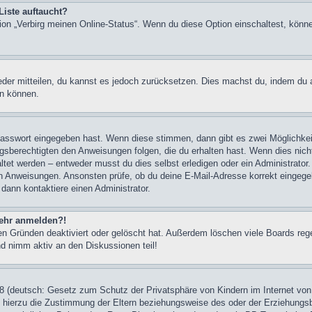
Liste auftaucht?
tion „Verbirg meinen Online-Status“. Wenn du diese Option einschaltest, könn
ieder mitteilen, du kannst es jedoch zurücksetzen. Dies machst du, indem du
en können.
 Passwort eingegeben hast. Wenn diese stimmen, dann gibt es zwei Möglichk
ngsberechtigten den Anweisungen folgen, die du erhalten hast. Wenn dies nicht 
et werden – entweder musst du dies selbst erledigen oder ein Administrator. Be
nen Anweisungen. Ansonsten prüfe, ob du deine E-Mail-Adresse korrekt eingeg
 dann kontaktiere einen Administrator.
 mehr anmelden?!
n Gründen deaktiviert oder gelöscht hat. Außerdem löschen viele Boards rege
nd nimm aktiv an den Diskussionen teil!
 (deutsch: Gesetz zum Schutz der Privatsphäre von Kindern im Internet von 
hierzu die Zustimmung der Eltern beziehungsweise des oder der Erziehungsber