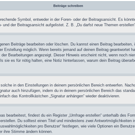
Beiträge schreiben
chende Symbol, entweder in der Foren- oder der Beitragsansicht. Es könnte se
 und der Beitragsansicht aufgelistet. Z. B. „Du darfst neue Themen erstelle
igenen Beiträge bearbeiten oder löschen. Du kannst einen Beitrag bearbeiten
ner Erstellung möglich. Wenn bereits jemand auf deinen Beitrag geantwortet ha
t der Bearbeitungen angezeigt. Dieser Hinweis erscheint nicht, wenn noch nie
ls sie es für nötig halten, eine Notiz hinterlassen, warum dein Beitrag überar
olche in den Einstellungen in deinem persönlichen Bereich entwerfen. Nachde
ignatur auch hinzufügen, indem du in deinem persönlichen Bereich das stand
nfach das Kontrollkästchen „Signatur anhängen“ wieder deaktivieren.
 bearbeitest, findest du ein Register „Umfrage erstellen“ unterhalb des Formu
rstellen. Du solltest einen Titel und mindestens zwei Antwortmöglichkeiten i
Auswahlmöglichkeiten pro Benutzer“ festlegen, wie viele Optionen ein Benutzer
zer ihre Stimme ändern können.